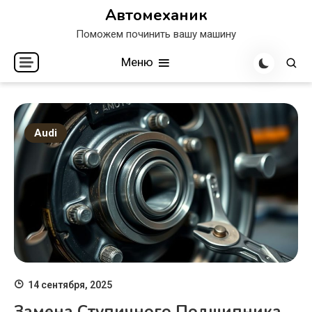
Перейти
Автомеханик
к
Поможем починить вашу машину
содержимому
Меню
Audi
14 сентября, 2025
Замена Ступичного Подшипника