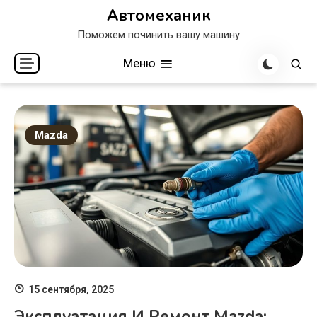
Перейти
Автомеханик
к
Поможем починить вашу машину
содержимому
Меню
Mazda
15 сентября, 2025
Эксплуатация И Ремонт Mazda: