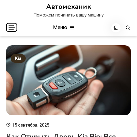
Перейти
Автомеханик
к
Поможем починить вашу машину
содержимому
Меню
Kia
15 сентября, 2025
Как Открыть Дверь Kia Rio: Все