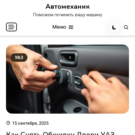
Перейти
Автомеханик
к
Поможем починить вашу машину
содержимому
Меню
УАЗ
15 сентября, 2025
Как Снять Обшивку Двери УАЗ