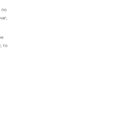
 по
чаг,
не
, то