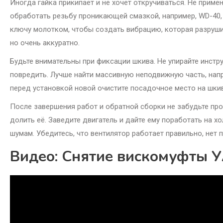
Иногда гайка прикипает и не хочет откручиваться. Не прим
обработать резьбу проникающей смазкой, например, WD-40, 
ключу молотком, чтобы создать вибрацию, которая разрушит
но очень аккуратно.
Будьте внимательны при фиксации шкива. Не упирайте инстру
повредить. Лучше найти массивную неподвижную часть, напри
перед установкой новой очистите посадочное место на шкиве
После завершения работ и обратной сборки не забудьте п
долить её. Заведите двигатель и дайте ему поработать на 
шумам. Убедитесь, что вентилятор работает правильно, нет 
Видео: Снятие вискомуфты 