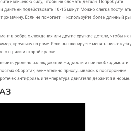
еняйте излишнюю силу, чтобы не сломать детали. Попробуйте
и дайте ей подействовать 10-15 минут. Можно слегка постучать
 ржавчину. Если не помогает — используйте более длинный ры
мент в ребра охлаждения или другие хрупкие детали, чтобы их 
мер, проушину на раме. Если вы планируете менять вискомуфту
 от грязи и старой краски.
роверить уровень охлаждающей жидкости и при необходимости
холостых оборотах, внимательно прислушиваясь к посторонним
протечек антифриза, и температура двигателя держится в норме.
УАЗ