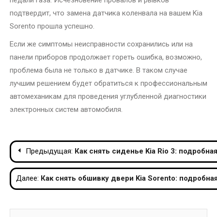
педали газа. Исчезновение провалов и рывков
подтвердит, что замена датчика коленвала на вашем Kia
Sorento прошла успешно.
Если же симптомы неисправности сохранились или на
панели приборов продолжает гореть ошибка, возможно,
проблема была не только в датчике. В таком случае
лучшим решением будет обратиться к профессиональным
автомеханикам для проведения углубленной диагностики
электронных систем автомобиля.
Навигация
Предыдущая:
Как снять сиденье Kia Rio 3: подробн
по
Далее:
Как снять обшивку двери Kia Sorento: подробна
записям