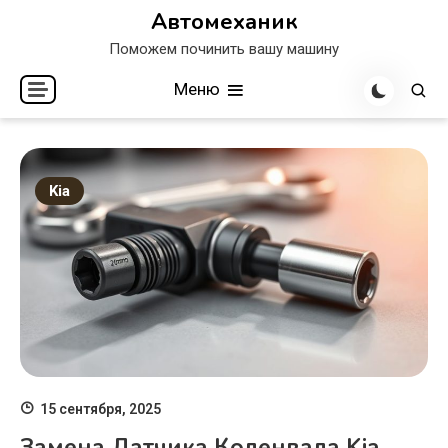
Перейти
Автомеханик
к
Поможем починить вашу машину
содержимому
Меню
Kia
15 сентября, 2025
Замена Датчика Коленвала Kia