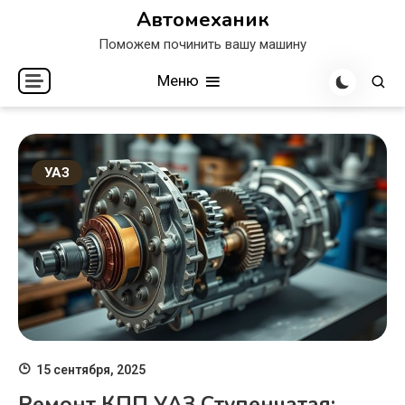
Перейти
Автомеханик
к
Поможем починить вашу машину
содержимому
Меню
УАЗ
15 сентября, 2025
Ремонт КПП УАЗ Ступенчатая: