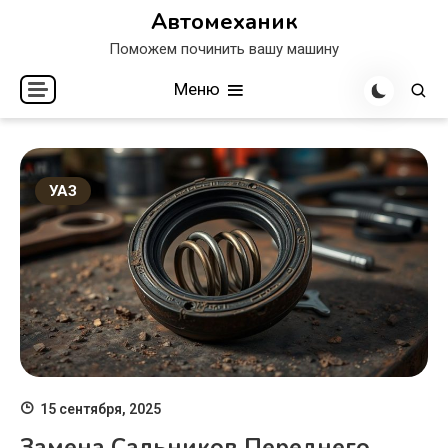
Перейти
Автомеханик
к
Поможем починить вашу машину
содержимому
Меню
УАЗ
15 сентября, 2025
Замена Сальников Переднего