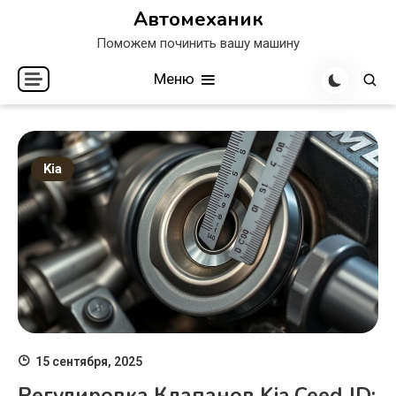
Перейти
Автомеханик
к
Поможем починить вашу машину
содержимому
Меню
Kia
15 сентября, 2025
Регулировка Клапанов Kia Ceed JD: