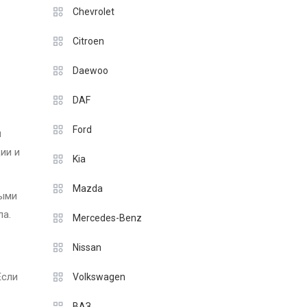
Chevrolet
Citroen
Daewoo
DAF
Ford
и
ии и
Kia
Mazda
выми
ла.
Mercedes-Benz
Nissan
Если
Volkswagen
ВАЗ