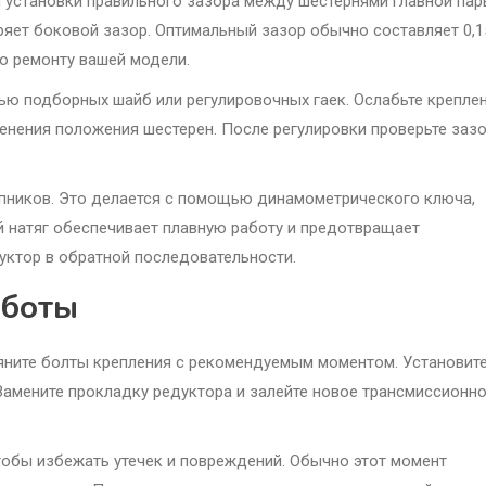
и установки правильного зазора между шестернями главной пар
ряет боковой зазор. Оптимальный зазор обычно составляет 0,1
по ремонту вашей модели.
щью подборных шайб или регулировочных гаек. Ослабьте крепле
енения положения шестерен. После регулировки проверьте заз
пников. Это делается с помощью динамометрического ключа,
 натяг обеспечивает плавную работу и предотвращает
уктор в обратной последовательности.
аботы
тяните болты крепления с рекомендуемым моментом. Установит
Замените прокладку редуктора и залейте новое трансмиссионн
обы избежать утечек и повреждений. Обычно этот момент