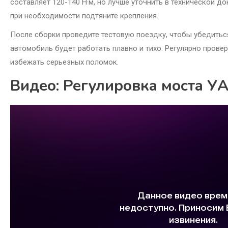
составляет 120-140 Н·м, но лучше уточнить в технической до
при необходимости подтяните крепления.
После сборки проведите тестовую поездку, чтобы убедиться
автомобиль будет работать плавно и тихо. Регулярно прове
избежать серьезных поломок.
Видео: Регулировка моста УА