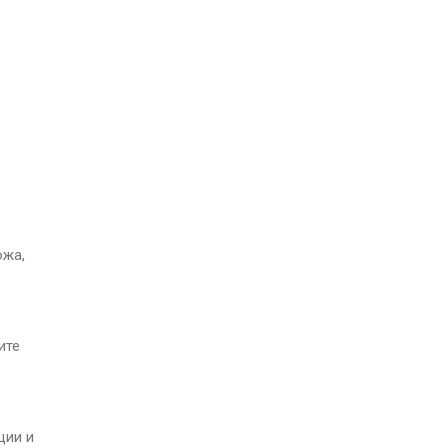
ожа,
ите
ции и