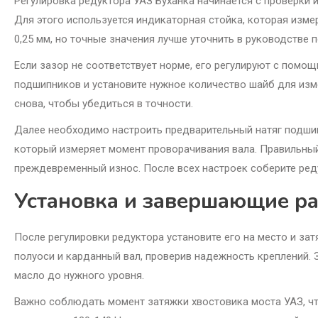
Регулировка редуктора УАЗ Буханка начинается с проверки 
Для этого используется индикаторная стойка, которая изме
0,25 мм, но точные значения лучше уточнить в руководстве 
Если зазор не соответствует норме, его регулируют с помо
подшипников и установите нужное количество шайб для изм
снова, чтобы убедиться в точности.
Далее необходимо настроить предварительный натяг подши
который измеряет момент проворачивания вала. Правильный
преждевременный износ. После всех настроек соберите ред
Установка и завершающие р
После регулировки редуктора установите его на место и за
полуоси и карданный вал, проверив надежность креплений. 
масло до нужного уровня.
Важно соблюдать момент затяжки хвостовика моста УАЗ, чт