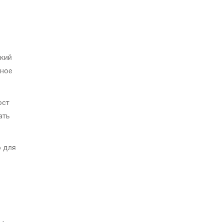
ский
нное
ост
ать
о для