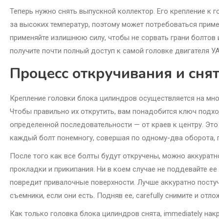
Теперь нужно снять выпускной коллектор. Его крепление к 
за высоких температур, поэтому может потребоваться приме
применяйте излишнюю силу, чтобы не сорвать грани болтов 
получите почти полный доступ к самой головке двигателя УА
Процесс откручивания и сня
Крепление головки блока цилиндров осуществляется на мн
Чтобы правильно их открутить, вам понадобится ключ подхо
определенной последовательности — от краев к центру. Э
каждый болт понемногу, совершая по одному-два оборота, 
После того как все болты будут откручены, можно аккуратно
прокладки и прикипания. Ни в коем случае не поддевайте е
повредит привалочные поверхности. Лучше аккуратно посту
съемники, если они есть. Подняв ее, carefully снимите и отло
Как только головка блока цилиндров снята, immediately нак