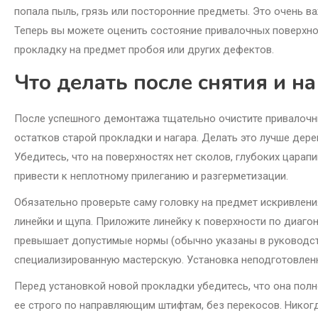
попала пыль, грязь или посторонние предметы. Это очень в
Теперь вы можете оценить состояние привалочных поверхнос
прокладку на предмет пробоя или других дефектов.
Что делать после снятия и н
После успешного демонтажа тщательно очистите привалочные
остатков старой прокладки и нагара. Делать это лучше дер
Убедитесь, что на поверхностях нет сколов, глубоких цара
привести к неплотному прилеганию и разгерметизации.
Обязательно проверьте саму головку на предмет искривлен
линейки и щупа. Приложите линейку к поверхности по диагон
превышает допустимые нормы (обычно указаны в руководств
специализированную мастерскую. Установка неподготовленн
Перед установкой новой прокладки убедитесь, что она пол
ее строго по направляющим штифтам, без перекосов. Никогд