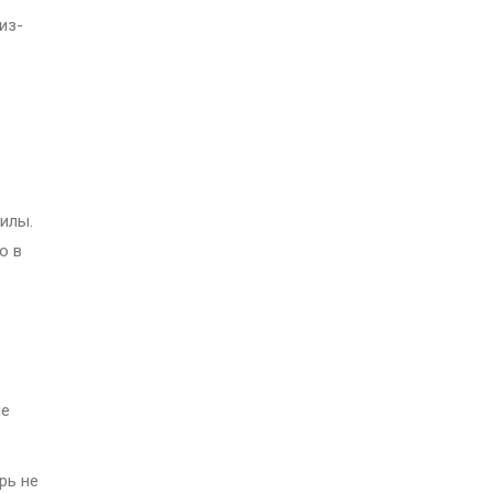
из-
илы.
о в
ые
рь не