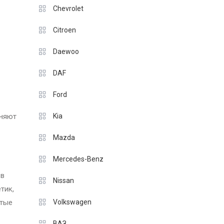
Chevrolet
Citroen
Daewoo
DAF
Ford
лняют
Kia
Mazda
Mercedes-Benz
 в
Nissan
тик,
стые
Volkswagen
ВАЗ