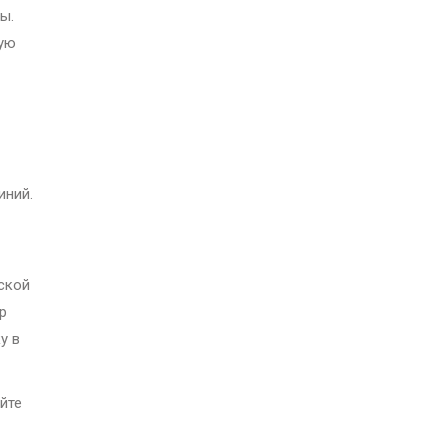
ы.
рую
иний.
ской
р
у в
йте