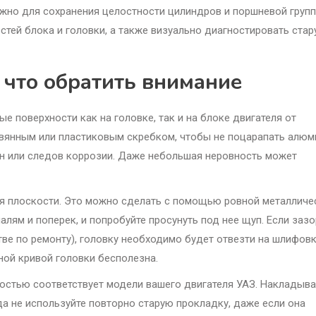
ажно для сохранения целостности цилиндров и поршневой групп
тей блока и головки, а также визуально диагностировать ста
а что обратить внимание
 поверхности как на головке, так и на блоке двигателя от
евянным или пластиковым скребком, чтобы не поцарапать алюм
пин или следов коррозии. Даже небольшая неровность может
ия плоскости. Это можно сделать с помощью ровной металличе
алям и поперек, и попробуйте просунуть под нее щуп. Если зазо
е по ремонту), головку необходимо будет отвезти на шлифовк
ой кривой головки бесполезна.
ностью соответствует модели вашего двигателя УАЗ. Накладыва
а не используйте повторно старую прокладку, даже если она