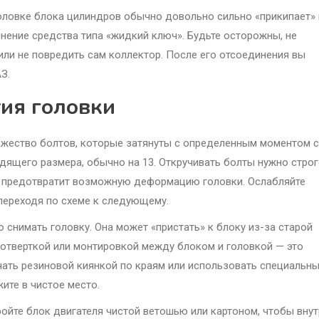
головке блока цилиндров обычно довольно сильно «прикипает» 
нение средства типа «жидкий ключ». Будьте осторожны, не
или не повредить сам коллектор. После его отсоединения вы
З.
тия головки
ожество болтов, которые затянуты с определенным моментом с
дящего размера, обычно на 13. Откручивать болты нужно строг
то предотвратит возможную деформацию головки. Ослабляйте
переходя по схеме к следующему.
 снимать головку. Она может «пристать» к блоку из-за старой
е отверткой или монтировкой между блоком и головкой — это
чать резиновой киянкой по краям или использовать специальн
жите в чистое место.
ройте блок двигателя чистой ветошью или картоном, чтобы внут