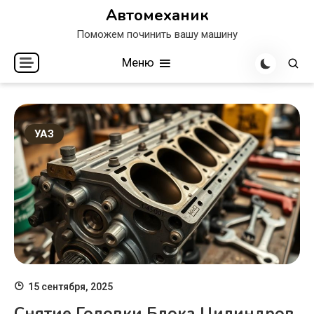
Перейти
Автомеханик
к
Поможем починить вашу машину
содержимому
Меню
УАЗ
15 сентября, 2025
Снятие Головки Блока Цилиндров