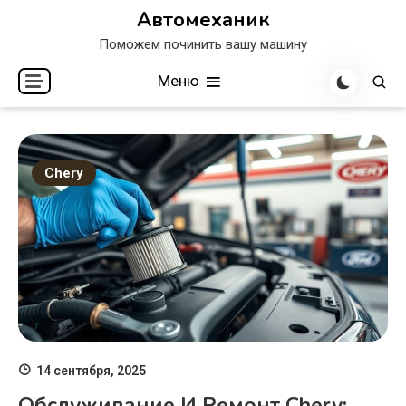
Перейти
Автомеханик
к
Поможем починить вашу машину
содержимому
Меню
Chery
14 сентября, 2025
Обслуживание И Ремонт Chery: