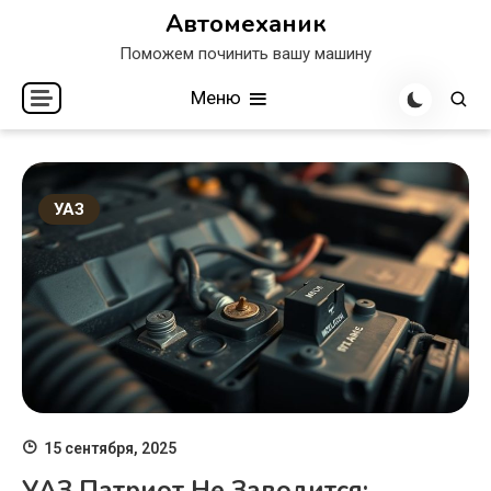
Перейти
Автомеханик
к
Поможем починить вашу машину
содержимому
Меню
УАЗ
15 сентября, 2025
УАЗ Патриот Не Заводится: