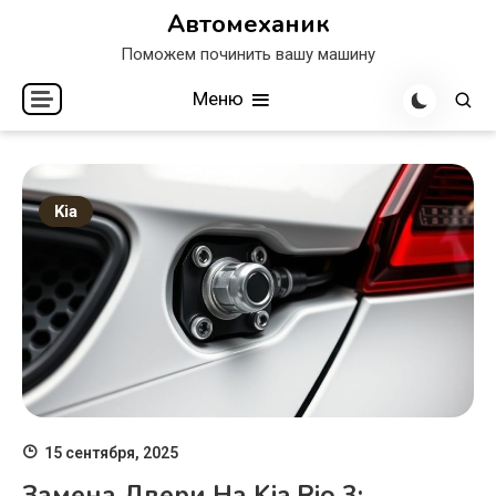
Перейти
Автомеханик
к
Поможем починить вашу машину
содержимому
Меню
Kia
15 сентября, 2025
Замена Двери На Kia Rio 3: