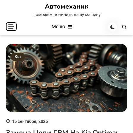
Перейти
Автомеханик
к
Поможем починить вашу машину
содержимому
Меню
Kia
15 сентября, 2025
Замена Цепи ГРМ На Kia Optima: