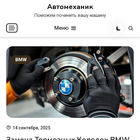
Перейти
Автомеханик
к
Поможем починить вашу машину
содержимому
Меню
BMW
14 сентября, 2025
Замена Тормозных Колодок BMW