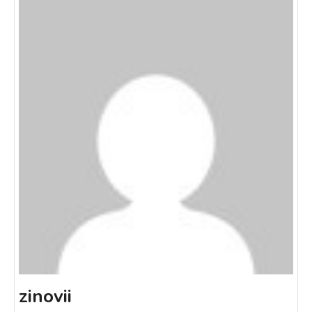
zinovii