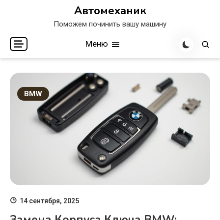
Перейти
Автомеханик
к
Поможем починить вашу машину
содержимому
Меню
BMW
14 сентября, 2025
Замена Корпуса Ключа BMW: