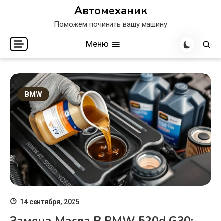
Перейти
Автомеханик
к
Поможем починить вашу машину
содержимому
Меню
BMW
14 сентября, 2025
Замена Масла В BMW 520d G30: