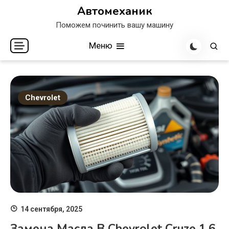
Перейти
Автомеханик
к
Поможем починить вашу машину
содержимому
Меню
Chevrolet
14 сентября, 2025
Замена Масла В Chevrolet Cruze 1.6