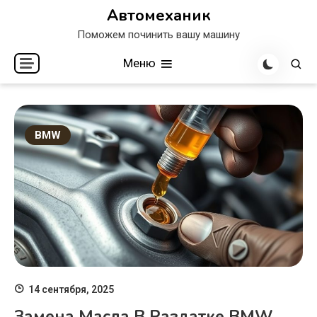
Перейти
Автомеханик
к
Поможем починить вашу машину
содержимому
Меню
BMW
14 сентября, 2025
Замена Масла В Раздатке BMW