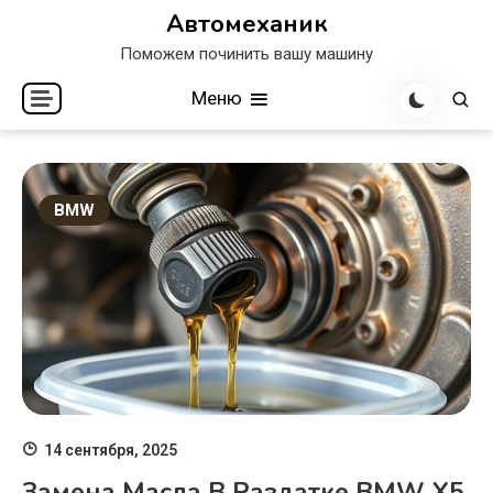
Перейти
Автомеханик
к
Поможем починить вашу машину
содержимому
Меню
BMW
14 сентября, 2025
Замена Масла В Раздатке BMW X5