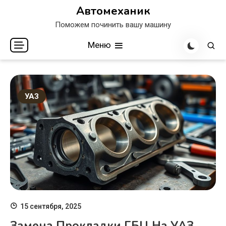
Перейти
Автомеханик
к
Поможем починить вашу машину
содержимому
Меню
УАЗ
15 сентября, 2025
Замена Прокладки ГБЦ На УАЗ