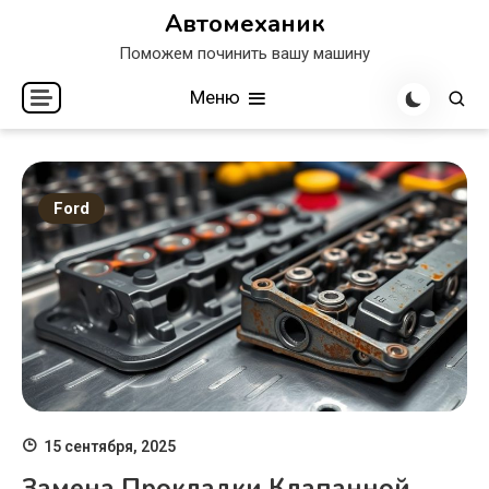
Перейти
Автомеханик
к
Поможем починить вашу машину
содержимому
Меню
Ford
15 сентября, 2025
Замена Прокладки Клапанной