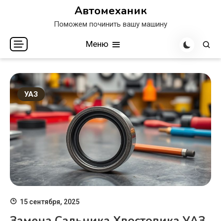
Перейти
Автомеханик
к
Поможем починить вашу машину
содержимому
Меню
УАЗ
15 сентября, 2025
Замена Сальника Хвостовика УАЗ