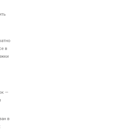
ить
ратно
се в
яжки
ок —
и
зан в
: