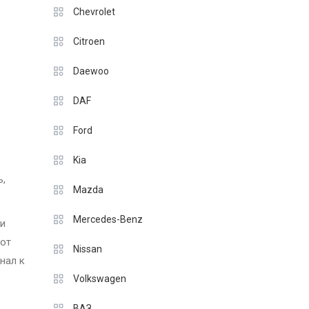
Chevrolet
Citroen
Daewoo
DAF
Ford
Kia
ь,
Mazda
Mercedes-Benz
ли
 от
Nissan
нал к
Volkswagen
ВАЗ