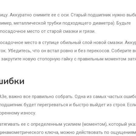
пицу. Аккуратно снимите ее с оси. Старый подшипник нужно выб
имер, металлической трубки подходящего диаметра). Будьте
посадочное место от старой смазки и грязи.
 посадочное место в ступице обильный слой новой смазки. Акку
ок. Убедитесь, что он встал ровно и без перекосов. Соберите в
, закрутите новую стопорную гайку с правильным моментом зат
шибки
АЗе, важно все правильно собрать. Одна из самых частых ошиб
 подшипник будет перегреваться и быстро выйдет из строя. Есл
оренному износу.
тягивать ее с определенным усилием (моментом), который ука
т динамометрического ключа, можно действовать по ощущениям