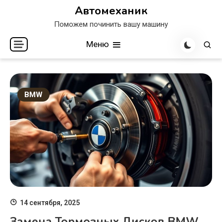
Перейти
Автомеханик
к
Поможем починить вашу машину
содержимому
Меню
BMW
14 сентября, 2025
Замена Тормозных Дисков BMW