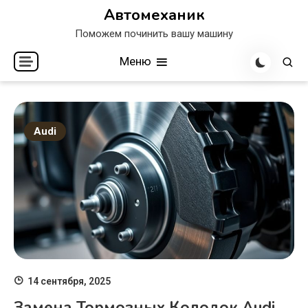
Перейти
Автомеханик
к
Поможем починить вашу машину
содержимому
Меню
Audi
14 сентября, 2025
Замена Тормозных Колодок Audi