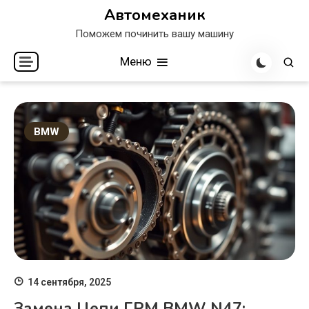
Перейти
Автомеханик
к
Поможем починить вашу машину
содержимому
Меню
BMW
14 сентября, 2025
Замена Цепи ГРМ BMW N47: