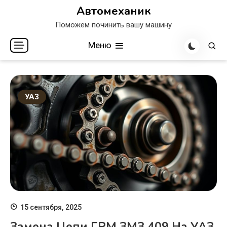
Перейти
Автомеханик
к
Поможем починить вашу машину
содержимому
Меню
УАЗ
15 сентября, 2025
Замена Цепи ГРМ ЗМЗ 409 На УАЗ