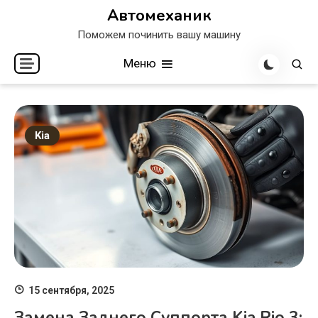
Перейти
Автомеханик
к
Поможем починить вашу машину
содержимому
Меню
Kia
15 сентября, 2025
Замена Заднего Суппорта Kia Rio 3: