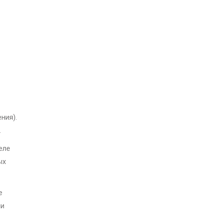
ния).
.
еле
ых
е
ни