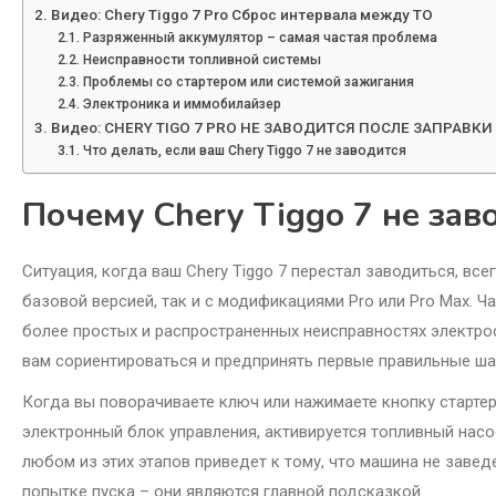
Видео: Chery Tiggo 7 Pro Сброс интервала между ТО
Разряженный аккумулятор – самая частая проблема
Неисправности топливной системы
Проблемы со стартером или системой зажигания
Электроника и иммобилайзер
Видео: CHERY TIGO 7 PRO НЕ ЗАВОДИТСЯ ПОСЛЕ ЗАПРАВКИ
Что делать, если ваш Chery Tiggo 7 не заводится
Почему Chery Tiggo 7 не зав
Ситуация, когда ваш Chery Tiggo 7 перестал заводиться, вс
базовой версией, так и с модификациями Pro или Pro Max. Ч
более простых и распространенных неисправностях электр
вам сориентироваться и предпринять первые правильные ша
Когда вы поворачиваете ключ или нажимаете кнопку стартер
электронный блок управления, активируется топливный насос
любом из этих этапов приведет к тому, что машина не завед
попытке пуска – они являются главной подсказкой.