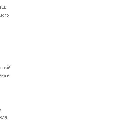
ick
амого
онный
ива и
а
еля.