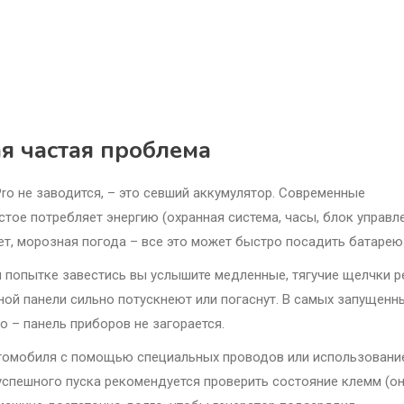
я частая проблема
Pro не заводится, – это севший аккумулятор. Современные
ое потребляет энергию (охранная система, часы, блок управле
т, морозная погода – все это может быстро посадить батарею
и попытке завестись вы услышите медленные, тягучие щелчки р
рной панели сильно потускнеют или погаснут. В самых запущенн
о – панель приборов не загорается.
втомобиля с помощью специальных проводов или использовани
 успешного пуска рекомендуется проверить состояние клемм (о