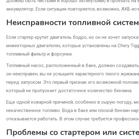
должны быть чистыми и хорошо затянутыми) и проехать на 
аккумулятор. Если ситуация повторяется, возможно, АКБ исч
Неисправности топливной систе
Если стартер крутит двигатель бодро, но он не хочет запуска
инжекторных двигателях, которые установлены на Chery Tigg
топливный фильтр и форсунки.
Топливный насос, расположенный в баке, должен создавать
он неисправен, вы не услышите характерного тихого жужжан
перед запуском. Это первый признак его возможной поломк
который не пропускает достаточное количество бензина.
Еще одной коварной причиной, особенно в сырую погоду, м
некачественное топливо. Вода в баке или плохой бензин н
отказывается работать. В этом случае требуется профессио
Проблемы со стартером или сист