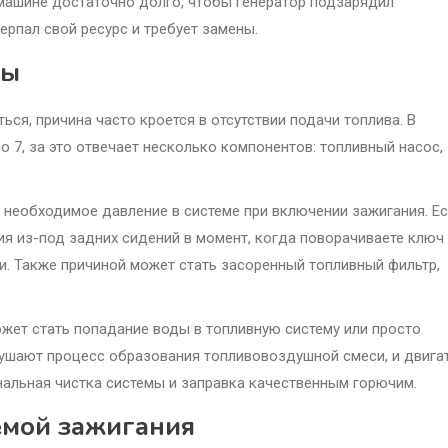
машине достаточно долго, чтобы генератор подзарядил
ерпал свой ресурс и требует замены.
мы
ться, причина часто кроется в отсутствии подачи топлива. В
o 7, за это отвечает несколько компонентов: топливный насос,
 необходимое давление в системе при включении зажигания. Е
ия из-под задних сидений в момент, когда поворачиваете ключ
и. Также причиной может стать засоренный топливный фильтр,
ожет стать попадание воды в топливную систему или просто
арушают процесс образования топливовоздушной смеси, и двига
нальная чистка системы и заправка качественным горючим.
емой зажигания