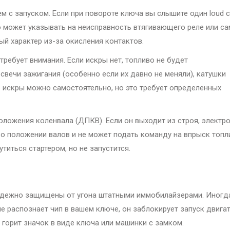
 с запуском. Если при повороте ключа вы слышите один loud cl
то может указывать на неисправность втягивающего реле или с
ый характер из-за окисления контактов.
ребует внимания. Если искры нет, топливо не будет
свечи зажигания (особенно если их давно не меняли), катушки
 искры можно самостоятельно, но это требует определенных
положения коленвала (ДПКВ). Если он выходит из строя, электр
о положении валов и не может подать команду на впрыск топл
титься стартером, но не запустится.
 надежно защищены от угона штатными иммобилайзерами. Иногд
е распознает чип в вашем ключе, он заблокирует запуск двигат
 горит значок в виде ключа или машинки с замком.