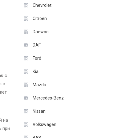
Chevrolet
Citroen
Daewoo
DAF
Ford
Kia
ак с
а в
Mazda
жет
Mercedes-Benz
Nissan
й на
Volkswagen
ь при
ВАЗ