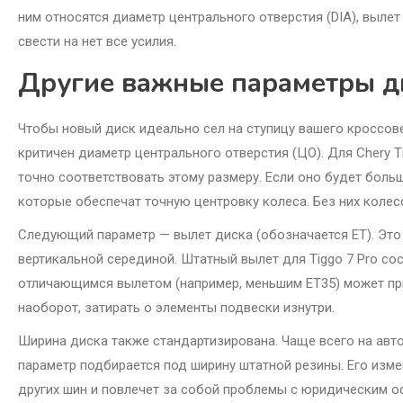
ним относятся диаметр центрального отверстия (DIA), вылет
свести на нет все усилия.
Другие важные параметры д
Чтобы новый диск идеально сел на ступицу вашего кроссове
критичен диаметр центрального отверстия (ЦО). Для Chery T
точно соответствовать этому размеру. Если оно будет боль
которые обеспечат точную центровку колеса. Без них колесо
Следующий параметр — вылет диска (обозначается ET). Это
вертикальной серединой. Штатный вылет для Tiggo 7 Pro со
отличающимся вылетом (например, меньшим ET35) может прив
наоборот, затирать о элементы подвески изнутри.
Ширина диска также стандартизирована. Чаще всего на ав
параметр подбирается под ширину штатной резины. Его изм
других шин и повлечет за собой проблемы с юридическим 