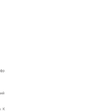
фр.
ний
. К