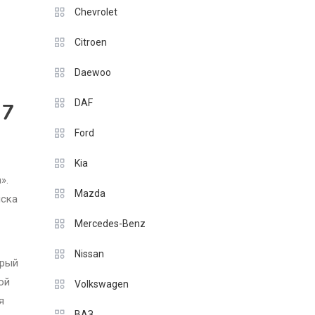
Chevrolet
Citroen
Daewoo
DAF
 7
Ford
Kia
».
Mazda
иска
Mercedes-Benz
Nissan
орый
ой
Volkswagen
я
ВАЗ