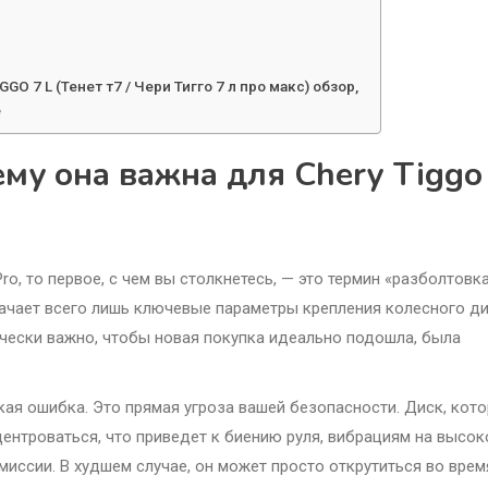
 7 L (Тенет т7 / Чери Тигго 7 л про макс) обзор,
е
ему она важна для Chery Tiggo
ro, то первое, с чем вы столкнетесь, — это термин «разболтовка
начает всего лишь ключевые параметры крепления колесного д
ически важно, чтобы новая покупка идеально подошла, была
кая ошибка. Это прямая угроза вашей безопасности. Диск, кот
ентроваться, что приведет к биению руля, вибрациям на высок
миссии. В худшем случае, он может просто открутиться во врем