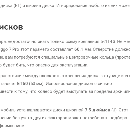
 диска (ET) и ширина диска. Игнорирование любого из них може
исков
ра, недостаточно знать только схему крепления 5×114.3. Не ме
iggo 7 Pro этот параметр составляет
60.1 мм
. Отверстие должн
ше, вам потребуются специальные центровочные кольца (проста
 будет бить, что опасно для эксплуатации.
 расстояние между плоскостью крепления диска к ступице и ег
ставляет
ET50
(50 мм). Использование дисков с сильно
ести к тому, что колесо будет выступать за пределы арки или
томобиль устанавливаются диски шириной
7.5 дюймов
(J). Этот
енение без учета других факторов может потребовать подбора
оформлением.