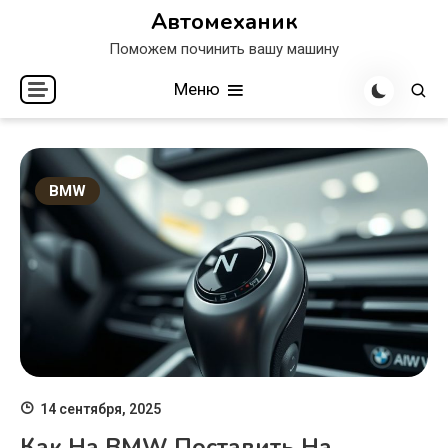
Перейти
Автомеханик
к
Поможем починить вашу машину
содержимому
Меню
BMW
14 сентября, 2025
Как На BMW Поставить На