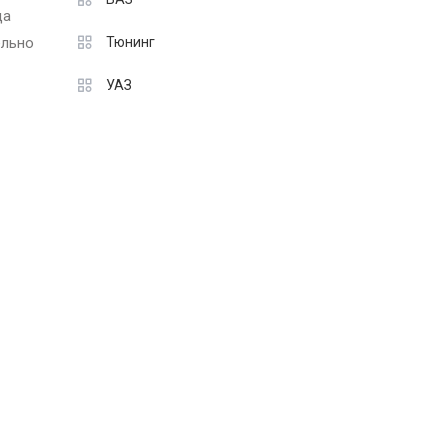
да
ельно
Тюнинг
УАЗ