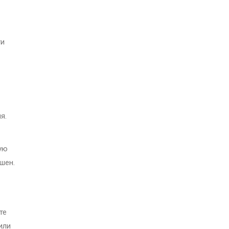
ти
я.
ную
шен.
те
или