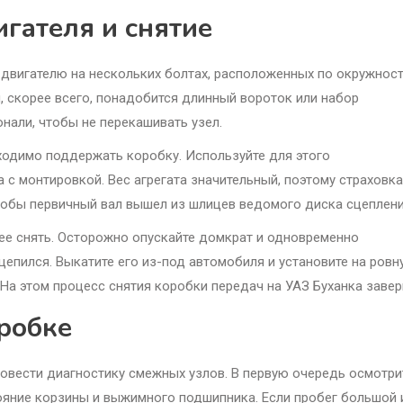
гателя и снятие
 двигателю на нескольких болтах, расположенных по окружнос
м, скорее всего, понадобится длинный вороток или набор
нали, чтобы не перекашивать узел.
ходимо поддержать коробку. Используйте для этого
 с монтировкой. Вес агрегата значительный, поэтому страховка
чтобы первичный вал вышел из шлицев ведомого диска сцеплени
ее снять. Осторожно опускайте домкрат и одновременно
ацепился. Выкатите его из-под автомобиля и установите на ров
На этом процесс снятия коробки передач на УАЗ Буханка завер
оробке
ровести диагностику смежных узлов. В первую очередь осмотри
тояние корзины и выжимного подшипника. Если пробег большой 