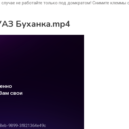
м случае не работайте только под домкратом! Снимите клеммы 
УАЗ Буханка.mp4