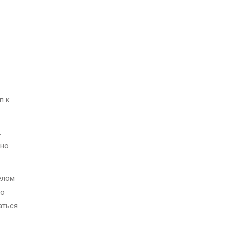
п к
.
тно
елом
но
аться