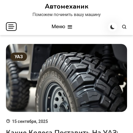
Перейти
Автомеханик
к
Поможем починить вашу машину
содержимому
Меню
УАЗ
15 сентября, 2025
Какие Колеса Поставить На УАЗ: