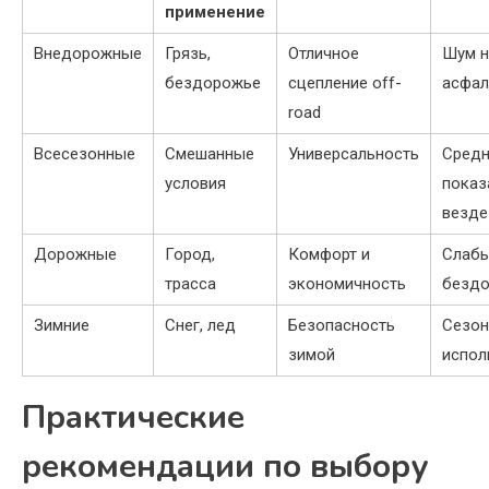
применение
Внедорожные
Грязь,
Отличное
Шум н
бездорожье
сцепление off-
асфал
road
Всесезонные
Смешанные
Универсальность
Средн
условия
показ
везде
Дорожные
Город,
Комфорт и
Слабы
трасса
экономичность
безд
Зимние
Снег, лед
Безопасность
Сезон
зимой
испол
Практические
рекомендации по выбору