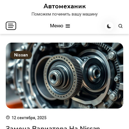
Перейти
Автомеханик
к
Поможем починить вашу машину
содержимому
Меню
Nissan
12 сентября, 2025
Замена Вариатора На Nissan