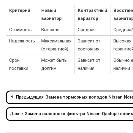
Критерий
Новый
Контрактный
Восстан
вариатор
вариатор
вариато
Стоимость
Высокая
Средняя
Средняя
Надежность
Максимальная
Зависит от
Высокая 
(с гарантией)
состояния
гарантие
Срок
Может быть
Зависит от
Обычно е
поставки
долгим
наличия
наличии
Навигация
Предыдущая:
Замена тормозных колодок Nissan Not
по
Далее:
Замена салонного фильтра Nissan Qashqai свои
записям