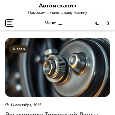
Перейти
Автомеханик
к
Поможем починить вашу машину
содержимому
Меню
Nissan
14 сентября, 2025
Регулировка Тормозной Ленты