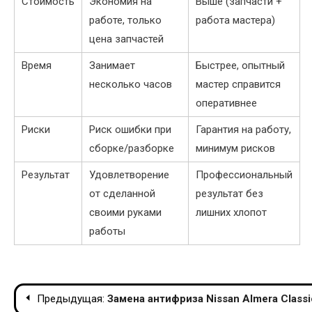
Стоимость
Экономия на
Выше (запчасти +
работе, только
работа мастера)
цена запчастей
Время
Занимает
Быстрее, опытный
несколько часов
мастер справится
оперативнее
Риски
Риск ошибки при
Гарантия на работу,
сборке/разборке
минимум рисков
Результат
Удовлетворение
Профессиональный
от сделанной
результат без
своими руками
лишних хлопот
работы
Навигация
Предыдущая:
Замена антифриза Nissan Almera Class