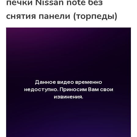
печки Nissan note без
снятия панели (торпеды)