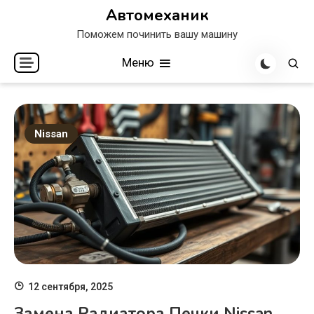
Перейти
Автомеханик
к
Поможем починить вашу машину
содержимому
Меню
Nissan
12 сентября, 2025
Замена Радиатора Печки Nissan