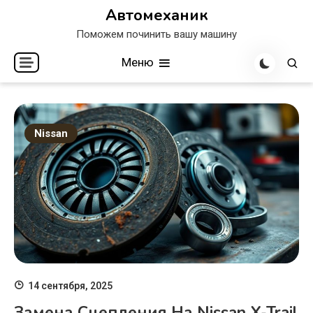
Перейти
Автомеханик
к
Поможем починить вашу машину
содержимому
Меню
Nissan
14 сентября, 2025
Замена Сцепления На Nissan X-Trail