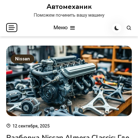
Перейти
Автомеханик
к
Поможем починить вашу машину
содержимому
Меню
Nissan
12 сентября, 2025
Разборка Nissan Almera Classic: Где