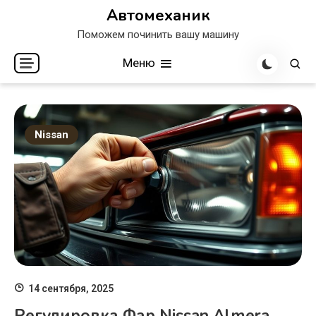
Перейти
Автомеханик
к
Поможем починить вашу машину
содержимому
Меню
Nissan
14 сентября, 2025
Регулировка Фар Nissan Almera