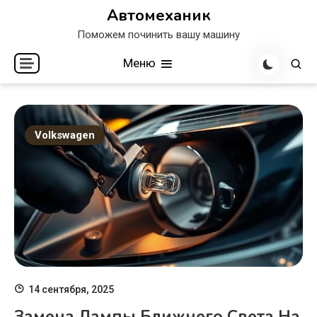
Перейти
Автомеханик
к
Поможем починить вашу машину
содержимому
Меню
Volkswagen
14 сентября, 2025
Замена Лампы Ближнего Света На