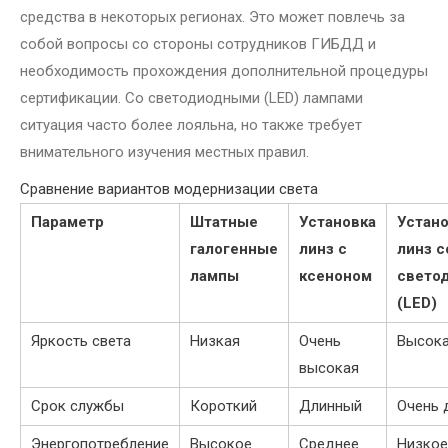
средства в некоторых регионах. Это может повлечь за
собой вопросы со стороны сотрудников ГИБДД и
необходимость прохождения дополнительной процедуры
сертификации. Со светодиодными (LED) лампами
ситуация часто более лояльна, но также требует
внимательного изучения местных правил.
Сравнение вариантов модернизации света
Параметр
Штатные
Установка
Устан
галогенные
линз с
линз с
лампы
ксеноном
свето
(LED)
Яркость света
Низкая
Очень
Высок
высокая
Срок службы
Короткий
Длинный
Очень 
Энергопотребление
Высокое
Среднее
Низкое