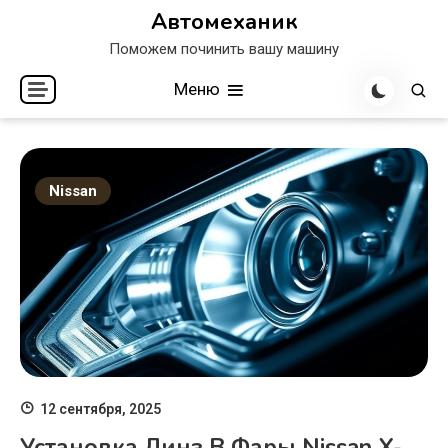
Перейти
Автомеханик
к
Поможем починить вашу машину
содержимому
Меню
Nissan
12 сентября, 2025
Установка Линз В Фары Nissan X-