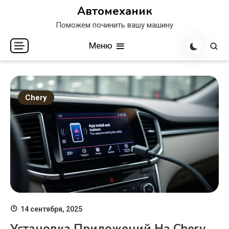
Перейти
Автомеханик
к
Поможем починить вашу машину
содержимому
Меню
Chery
14 сентября, 2025
Установка Приложений На Chery