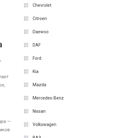
Chevrolet
Citroen
Daewoo
a
DAF
Ford
.
Kia
лает
ол,
Mazda
Mercedes-Benz
Nissan
ара —
Volkswagen
ников
ВАЗ