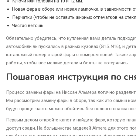
Ключи или головки на 10 и 12 мм.
Новая фара в сборе или новая лампочка, в зависимости о
Перчатки (чтобы не оставить жирных отпечатков на стекл
Чистая ветошь.
Обязательно убедитесь, что купленная вами деталь подходит
автомобили выпускались в разных кузовах (G15, N16), и дет
каталожный номер старой фары с номером новой. Также за
работы, чтобы все мелкие детали и болты не потерялись.
Пошаговая инструкция по сн
Процесс замены фары на Ниссан Альмера логично разделить 
Мы рассмотрим замену фары в сборе, так как это самый ком
будут проще: часто можно обойтись без полного снятия все
Первым делом откройте капот и найдите фару, которую плани
доступ сзади. На большинстве моделей Almera для этого п