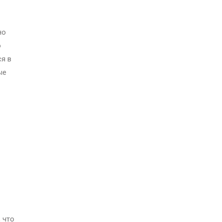
но
о
ся в
ые
 что