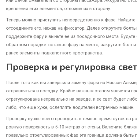
или бачок омывателя со стороны пассажира. Аккуратно отс
крепления этих элементов, отложив их в сторону.
Теперь можно приступить непосредственно к фаре. Найдите 
отсоедините его, нажав на фиксатор. Далее открутите болты
поддержите фару и выньте ее из посадочного места. Будьте 
обратном порядке: вставьте фару на место, закрутите болты
ранее элементы подкапотного пространства.
Проверка и регулировка све
После того как вы завершили замену фары на Ниссан Альмер
отправляться в поездку. Крайне важным этапом является пр
отрегулирована неправильно на заводе, и ее свет будет либ
либо, что еще хуже, ослеплять водителей встречных машин.
Проверку лучше всего проводить в темное время суток на р
ровную поверхность в 5-10 метрах от стены. Включите ближни
правильно отрегулированных фар эта граница должна быть г