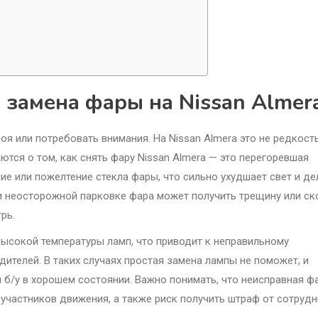
 замена фары на Nissan Almer
я или потребовать внимания. На Nissan Almera это не редкость
тся о том, как снять фару Nissan Almera — это перегоревшая
ие или пожелтение стекла фары, что сильно ухудшает свет и де
и неосторожной парковке фара может получить трещину или ск
рь.
высокой температуры ламп, что приводит к неправильному
ителей. В таких случаях простая замена лампы не поможет, и
 б/у в хорошем состоянии. Важно понимать, что неисправная ф
 участников движения, а также риск получить штраф от сотруд