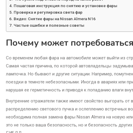
Пошаговая инструкция по снятию и установке фары
Проверка и регулировка света фар
Видео: Снятие фары на Nissan Almera N16
Частые ошибки и полезные советы
Почему может потребоваться
Со временем любая фара на автомобиле может выйти из стро
Самая частая причина, по которой автовладельцы задумываю
лампочка. Но бывают и другие ситуации. Например, помутнен
поездки в темноте небезопасными. Иногда в авариях или пр
нарушая ее герметичность и приводя к попаданию влаги внут
Внутренние отражатели также имеют свойство выгорать от 
распределению светового пучка и ослеплению встречных вод
необходима полная замена фары Nissan Almera на новую или
это не только ваша безопасность, но и безопасность других
ГИБДД.