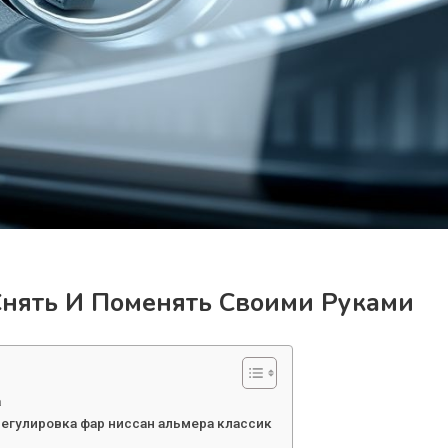
Снять И Поменять Своими Руками
a
 регулировка фар ниссан альмера классик