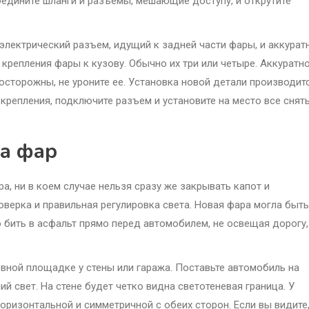
оедините шланги и разъемы, мешающие доступу, и открутите
электрический разъем, идущий к задней части фары, и аккурат
 крепления фары к кузову. Обычно их три или четыре. Аккуратн
осторожны, не уроните ее. Установка новой детали производит
 крепления, подключите разъем и установите на место все снят
та фар
а, ни в коем случае нельзя сразу же закрывать капот и
оверка и правильная регулировка света. Новая фара могла быть
о бить в асфальт прямо перед автомобилем, не освещая дорогу,
овной площадке у стены или гаража. Поставьте автомобиль на
й свет. На стене будет четко видна светотеневая граница. У
оризонтальной и симметричной с обеих сторон. Если вы видите,