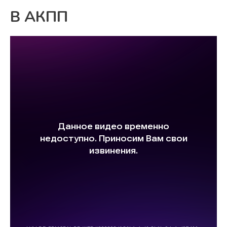
В АКПП