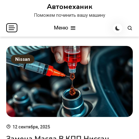
Перейти
Автомеханик
к
Поможем починить вашу машину
содержимому
Меню
Nissan
12 сентября, 2025
Замена Масла В КПП Ниссан