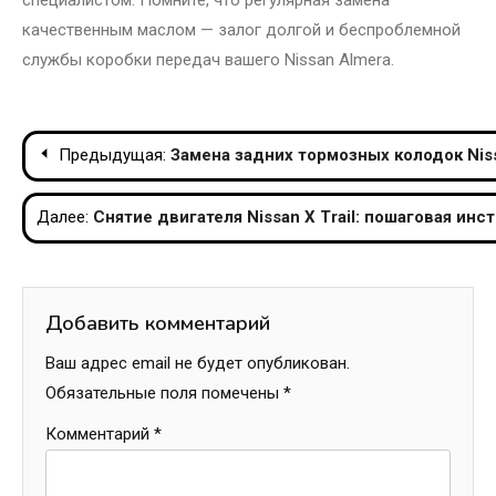
специалистом. Помните, что регулярная замена
качественным маслом — залог долгой и беспроблемной
службы коробки передач вашего Nissan Almera.
Навигация
Предыдущая:
Замена задних тормозных колодок Nis
по
Далее:
Снятие двигателя Nissan X Trail: пошаговая ин
записям
Добавить комментарий
Ваш адрес email не будет опубликован.
Обязательные поля помечены
*
Комментарий
*