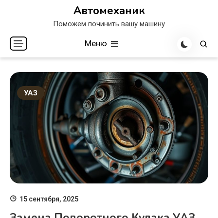
Перейти
Автомеханик
к
Поможем починить вашу машину
содержимому
Меню
УАЗ
15 сентября, 2025
Замена Поворотного Кулака УАЗ