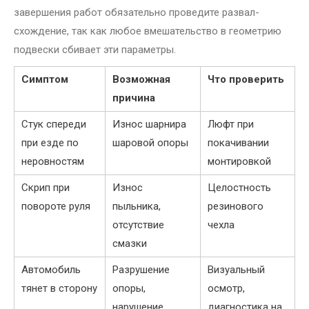
завершения работ обязательно проведите развал-
схождение, так как любое вмешательство в геометрию
подвески сбивает эти параметры.
Симптом
Возможная
Что проверить
причина
Стук спереди
Износ шарнира
Люфт при
при езде по
шаровой опоры
покачивании
неровностям
монтировкой
Скрип при
Износ
Целостность
повороте руля
пыльника,
резинового
отсутствие
чехла
смазки
Автомобиль
Разрушение
Визуальный
тянет в сторону
опоры,
осмотр,
нарушение
диагностика на