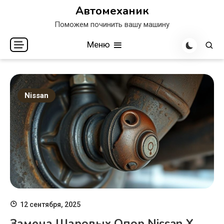
Перейти
Автомеханик
к
Поможем починить вашу машину
содержимому
Меню
Nissan
12 сентября, 2025
Замена Шаровых Опор Nissan X